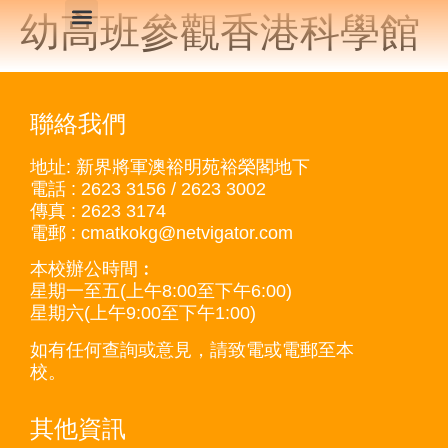
幼高班參觀香港科學館
主頁
學校特色
課程模式
學生及家長支援
家長園地
網上健康教育​
中華文化
課室外進行的體驗式活動天地
報名方法
繁體中文
聯絡我們
地址: 新界將軍澳裕明苑裕榮閣地下
電話 : 2623 3156 / 2623 3002
傳真 : 2623 3174
電郵 : cmatkokg@netvigator.com
本校辦公時間︰
星期一至五(上午8:00至下午6:00)
星期六(上午9:00至下午1:00)
如有任何查詢或意見，請致電或電郵至本
校。
其他資訊