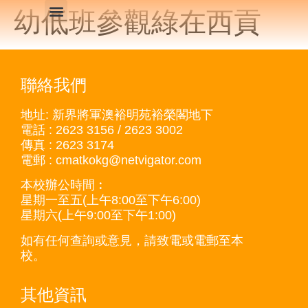
幼低班參觀綠在西貢
主頁
學校特色
課程模式
學生及家長支援
家長園地
網上健康教育​
中華文化
課室外進行的體驗式活動天地
報名方法
繁體中文
聯絡我們
地址: 新界將軍澳裕明苑裕榮閣地下
電話 : 2623 3156 / 2623 3002
傳真 : 2623 3174
電郵 : cmatkokg@netvigator.com
本校辦公時間︰
星期一至五(上午8:00至下午6:00)
星期六(上午9:00至下午1:00)
如有任何查詢或意見，請致電或電郵至本
校。
其他資訊