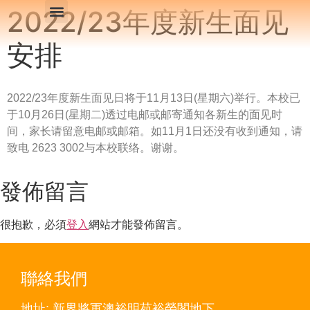
2022/23年度新生面见
主頁
學校特色
課程模式
學生及家長支援
家長園地
網上健康教育​
中華文化
課室外進行的體驗式活動天地
報名方法
繁體中文
安排
2022/23年度新生面见日将于11月13日(星期六)举行。本校已
于10月26日(星期二)透过电邮或邮寄通知各新生的面见时
间，家长请留意电邮或邮箱。如11月1日还没有收到通知，请
致电 2623 3002与本校联络。谢谢。
發佈留言
很抱歉，必須
登入
網站才能發佈留言。
聯絡我們
地址: 新界將軍澳裕明苑裕榮閣地下